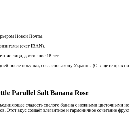
курьером Новой Почты.
визитамы (счет IBAN).
тние лица, достигшие 18 лет.
 дней после покупки, согласно закону Украины (О защите прав п
le Parallel Salt Banana Rose
бъединяющее сладость спелого банана с нежными цветочными но
в. Этот вкус создаёт элегантное и гармоничное сочетание фрук