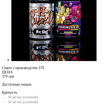
Снято с производства
379
ЦЕНА
379 грн
Доступные опции
Крепость
30 мг/мл (солевой)
50 мг/мл (солевой)