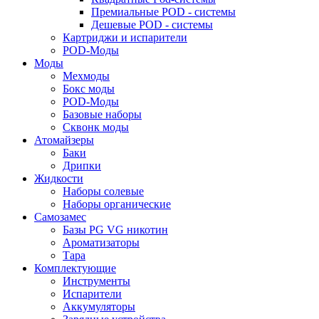
Премиальные POD - системы
Дешевые POD - системы
Картриджи и испарители
POD-Моды
Моды
Мехмоды
Бокс моды
POD-Моды
Базовые наборы
Сквонк моды
Атомайзеры
Баки
Дрипки
Жидкости
Наборы солевые
Наборы органические
Самозамес
Базы PG VG никотин
Ароматизаторы
Тара
Комплектующие
Инструменты
Испарители
Аккумуляторы