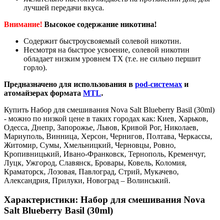
лучшей передачи вкуса.
Внимание!
Высокое содержание никотина!
Содержит быстроусвояемый солевой никотин.
Несмотря на быстрое усвоение, солевой никотин
обладает низким уровнем ТХ (т.е. не сильно першит
горло).
Предназначено для использования в
pod-системах
и
атомайзерах формата
MTL
.
Купить Набор для смешивания Nova Salt Blueberry Basil (30ml)
- можно по низкой цене в таких городах как: Киев, Харьков,
Одесса, Днепр, Запорожье, Львов, Кривой Рог, Николаев,
Мариуполь, Винница, Херсон, Чернигов, Полтава, Черкассы,
Житомир, Сумы, Хмельницкий, Черновцы, Ровно,
Кропивницький, Ивано-Франковск, Тернополь, Кременчуг,
Луцк, Ужгород, Славянск, Бровары, Ковель, Коломия,
Краматорск, Лозовая, Павлоград, Стрий, Мукачево,
Александрия, Прилуки, Новоград – Волинський.
Характеристики: Набор для смешивания Nova
Salt Blueberry Basil (30ml)