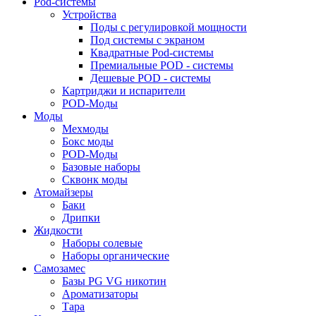
Pod-системы
Устройства
Поды с регулировкой мощности
Под системы с экраном
Квадратные Pod-системы
Премиальные POD - системы
Дешевые POD - системы
Картриджи и испарители
POD-Моды
Моды
Мехмоды
Бокс моды
POD-Моды
Базовые наборы
Сквонк моды
Атомайзеры
Баки
Дрипки
Жидкости
Наборы солевые
Наборы органические
Самозамес
Базы PG VG никотин
Ароматизаторы
Тара