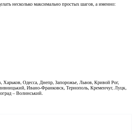
делать несколько максимально простых шагов, а именно:
в, Харьков, Одесса, Днепр, Запорожье, Львов, Кривой Рог,
пивницький, Ивано-Франковск, Тернополь, Кременчуг, Луцк,
воград – Волинський.