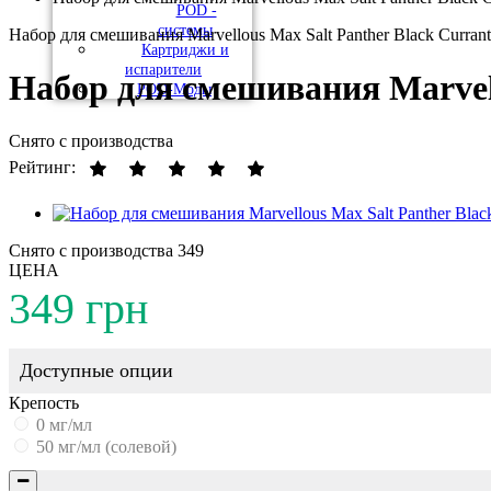
POD -
системы
Набор для смешивания Marvellous Max Salt Panther Black Currant
Картриджи и
испарители
Набор для смешивания Marvell
POD-Моды
Снято с производства
Рейтинг:
Снято с производства
349
ЦЕНА
349 грн
Доступные опции
Крепость
0 мг/мл
50 мг/мл (солевой)