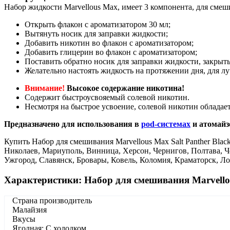
Набор жидкости Marvellous Max, имеет 3 компонента, для смеш
Открыть флакон с ароматизатором 30 мл;
Вытянуть носик для заправки жидкости;
Добавить никотин во флакон с ароматизатором;
Добавить глицерин во флакон с ароматизатором;
Поставить обратно носик для заправки жидкости, закрыть
Желательно настоять жидкость на протяжении дня, для лу
Внимание!
Высокое содержание никотина!
Содержит быстроусвояемый солевой никотин.
Несмотря на быстрое усвоение, солевой никотин обладает
Предназначено для использования в
pod-системах
и атомайз
Купить Набор для смешивания Marvellous Max Salt Panther Black
Николаев, Мариуполь, Винница, Херсон, Чернигов, Полтава, 
Ужгород, Славянск, Бровары, Ковель, Коломия, Краматорск, Л
Характеристики: Набор для смешивания Marvellous
Страна производитель
Малайзия
Вкусы
Ягодная; С холодком