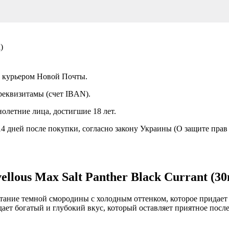
)
а курьером Новой Почты.
реквизитамы (счет IBAN).
олетние лица, достигшие 18 лет.
14 дней после покупки, согласно закону Украины (О защите пра
lous Max Salt Panther Black Currant (30
етание темной смородины с холодным оттенком, которое придае
ает богатый и глубокий вкус, который оставляет приятное посл