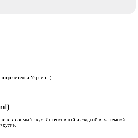
в потребителей Украины).
ml)
т неповторимый вкус. Интенсивный и сладкий вкус темной
евкусие.