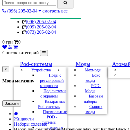
(096) 205-02-04
смотреть все
(096) 205-02-04
(099) 205-02-04
(073) 205-02-04
0 грн
0
Список категорий
Pod-системы
Моды
Атома
×
Устройства
Мехмоды
Поды с
Бокс
регулировкой
моды
Мова магазину
мощности
POD-
Под системы
Моды
с экраном
Базовые
Квадратные
наборы
Закрити
Pod-системы
Сквонк
Премиальные
моды
POD -
Жидкости
системы
Наборы солевые
Дешевые
Набор для смешивания Marvellous Max Salt Panther Black C