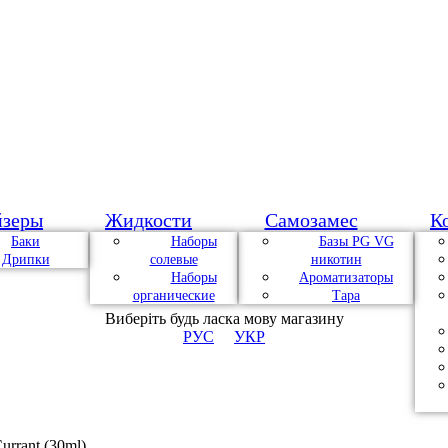
йзеры
Жидкости
Самозамес
К
Баки
Наборы
Базы PG VG
Дрипки
солевые
никотин
Наборы
Ароматизаторы
органические
Тара
Виберіть будь ласка мову магазину
РУС
УКР
urrant (30ml)