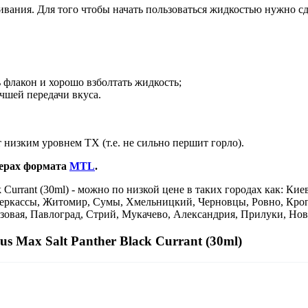
ивания. Для того чтобы начать пользоваться жидкостью нужно с
 флакон и хорошо взболтать жидкость;
чшей передачи вкуса.
 низким уровнем ТХ (т.е. не сильно першит горло).
ерах формата
MTL
.
 Currant (30ml) - можно по низкой цене в таких городах как: Кие
Черкассы, Житомир, Сумы, Хмельницкий, Черновцы, Ровно, Кро
озовая, Павлоград, Стрий, Мукачево, Александрия, Прилуки, Но
 Max Salt Panther Black Currant (30ml)