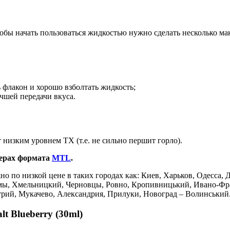
тобы начать пользоваться жидкостью нужно сделать несколько м
 флакон и хорошо взболтать жидкость;
чшей передачи вкуса.
 низким уровнем ТХ (т.е. не сильно першит горло).
ерах формата
MTL
.
жно по низкой цене в таких городах как: Киев, Харьков, Одесса,
мы, Хмельницкий, Черновцы, Ровно, Кропивницький, Ивано-Фран
Стрий, Мукачево, Александрия, Прилуки, Новоград – Волинський
t Blueberry (30ml)