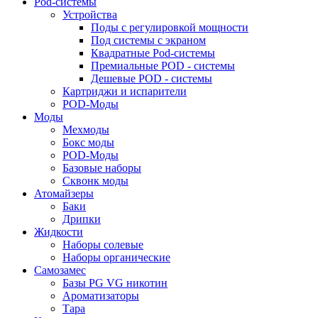
Pod-системы
Устройства
Поды с регулировкой мощности
Под системы с экраном
Квадратные Pod-системы
Премиальные POD - системы
Дешевые POD - системы
Картриджи и испарители
POD-Моды
Моды
Мехмоды
Бокс моды
POD-Моды
Базовые наборы
Сквонк моды
Атомайзеры
Баки
Дрипки
Жидкости
Наборы солевые
Наборы органические
Самозамес
Базы PG VG никотин
Ароматизаторы
Тара