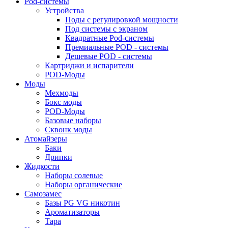
Pod-системы
Устройства
Поды с регулировкой мощности
Под системы с экраном
Квадратные Pod-системы
Премиальные POD - системы
Дешевые POD - системы
Картриджи и испарители
POD-Моды
Моды
Мехмоды
Бокс моды
POD-Моды
Базовые наборы
Сквонк моды
Атомайзеры
Баки
Дрипки
Жидкости
Наборы солевые
Наборы органические
Самозамес
Базы PG VG никотин
Ароматизаторы
Тара