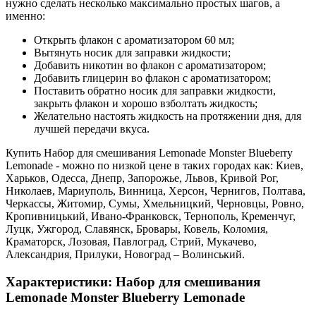
нужно сделать несколько максимально простых шагов, а
именно:
Открыть флакон с ароматизатором 60 мл;
Вытянуть носик для заправки жидкости;
Добавить никотин во флакон с ароматизатором;
Добавить глицерин во флакон с ароматизатором;
Поставить обратно носик для заправки жидкости,
закрыть флакон и хорошо взболтать жидкость;
Желательно настоять жидкость на протяжении дня, для
лучшей передачи вкуса.
Купить Набор для смешивания Lemonade Monster Blueberry
Lemonade - можно по низкой цене в таких городах как: Киев,
Харьков, Одесса, Днепр, Запорожье, Львов, Кривой Рог,
Николаев, Мариуполь, Винница, Херсон, Чернигов, Полтава,
Черкассы, Житомир, Сумы, Хмельницкий, Черновцы, Ровно,
Кропивницький, Ивано-Франковск, Тернополь, Кременчуг,
Луцк, Ужгород, Славянск, Бровары, Ковель, Коломия,
Краматорск, Лозовая, Павлоград, Стрий, Мукачево,
Александрия, Прилуки, Новоград – Волинський.
Характеристики: Набор для смешивания
Lemonade Monster Blueberry Lemonade