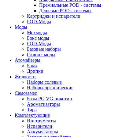
Премиальные POD - системы
Дешевые POD - системы
Картриджи и испарители
POD-Моды
Моды
Мехмоды
Бокс моды
POD-Моды
Базовые наборы
Сквонк моды
Атомайзеры
Баки
Дрипки
Жидкости
Наборы солевые
Наборы органические
Самозамес
Базы PG VG никотин
Ароматизаторы
Тара
Комплектующие
Инструменты
Испарители
Аккумуляторы