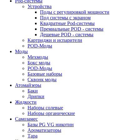
Pod-системы
Устройства
Поды с регулировкой мощности
Под системы с экраном
Квадратные Pod-системы
Премиальные POD - системы
Дешевые POD - системы
Картриджи и испарители
POD-Моды
Моды
Мехмоды
Бокс моды
POD-Моды
Базовые наборы
Сквонк моды
Атомайзеры
Баки
Дрипки
Жидкости
Наборы солевые
Наборы органические
Самозамес
Базы PG VG никотин
Ароматизаторы
Тара