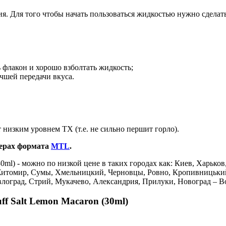
ния. Для того чтобы начать пользоваться жидкостью нужно сделат
 флакон и хорошо взболтать жидкость;
чшей передачи вкуса.
 низким уровнем ТХ (т.е. не сильно першит горло).
ерах формата
MTL
.
0ml) - можно по низкой цене в таких городах как: Киев, Харьков
Житомир, Сумы, Хмельницкий, Черновцы, Ровно, Кропивницький
авлоград, Стрий, Мукачево, Александрия, Прилуки, Новоград – 
ff Salt Lemon Macaron (30ml)