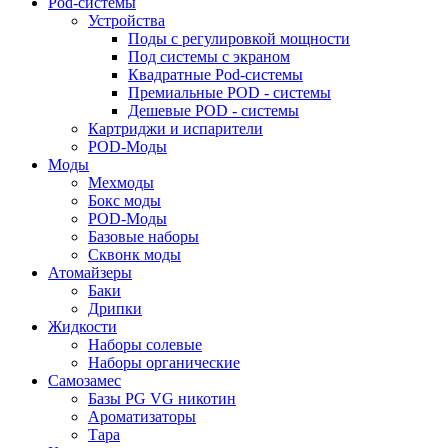
Pod-системы
Устройства
Поды с регулировкой мощности
Под системы с экраном
Квадратные Pod-системы
Премиальные POD - системы
Дешевые POD - системы
Картриджи и испарители
POD-Моды
Моды
Мехмоды
Бокс моды
POD-Моды
Базовые наборы
Сквонк моды
Атомайзеры
Баки
Дрипки
Жидкости
Наборы солевые
Наборы органические
Самозамес
Базы PG VG никотин
Ароматизаторы
Тара