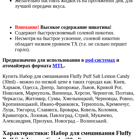
Желательно настоять жидкость на протяжении дня, для
лучшей передачи вкуса.
Внимание!
Высокое содержание никотина!
Содержит быстроусвояемый солевой никотин.
Несмотря на быстрое усвоение, солевой никотин
обладает низким уровнем ТХ (т.е. не сильно першит
горло).
Предназначено для использования в
pod-системах
и
атомайзерах формата
MTL
.
Купить Набор для смешивания Fluffy Puff Salt Lemon Candy
(30ml) - можно по низкой цене в таких городах как: Киев,
Харьков, Одесса, Днепр, Запорожье, Львов, Кривой Рог,
Николаев, Мариуполь, Винница, Херсон, Чернигов, Полтава,
Черкассы, Житомир, Сумы, Хмельницкий, Черновцы, Ровно,
Кропивницький, Ивано-Франковск, Тернополь, Кременчуг,
Луцк, Ужгород, Славянск, Бровары, Ковель, Коломия,
Краматорск, Лозовая, Павлоград, Стрий, Мукачево,
Александрия, Прилуки, Новоград – Волинський.
Характеристики: Набор для смешивания Fluffy