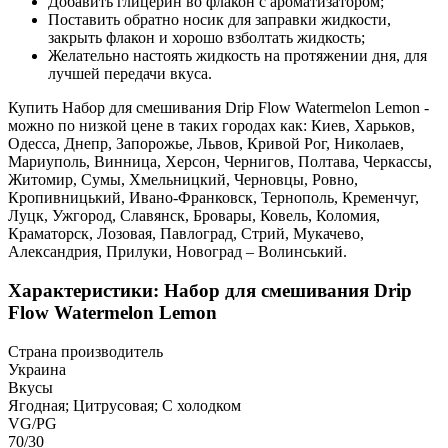
Добавить глицерин во флакон с ароматизатором;
Поставить обратно носик для заправки жидкости,
закрыть флакон и хорошо взболтать жидкость;
Желательно настоять жидкость на протяжении дня, для
лучшей передачи вкуса.
Купить Набор для смешивания Drip Flow Watermelon Lemon -
можно по низкой цене в таких городах как: Киев, Харьков,
Одесса, Днепр, Запорожье, Львов, Кривой Рог, Николаев,
Мариуполь, Винница, Херсон, Чернигов, Полтава, Черкассы,
Житомир, Сумы, Хмельницкий, Черновцы, Ровно,
Кропивницький, Ивано-Франковск, Тернополь, Кременчуг,
Луцк, Ужгород, Славянск, Бровары, Ковель, Коломия,
Краматорск, Лозовая, Павлоград, Стрий, Мукачево,
Александрия, Прилуки, Новоград – Волинський.
Характеристики: Набор для смешивания Drip
Flow Watermelon Lemon
Страна производитель
Украина
Вкусы
Ягодная; Цитрусовая; С холодком
VG/PG
70/30