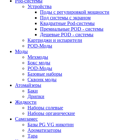
Pod-системы
Устройства
Поды с регулировкой мощности
Под системы с экраном
Квадратные Pod-системы
Премиальные POD - системы
Дешевые POD - системы
Картриджи и испарители
POD-Моды
Моды
Мехмоды
Бокс моды
POD-Моды
Базовые наборы
Сквонк моды
Атомайзеры
Баки
Дрипки
Жидкости
Наборы солевые
Наборы органические
Самозамес
Базы PG VG никотин
Ароматизаторы
Тара