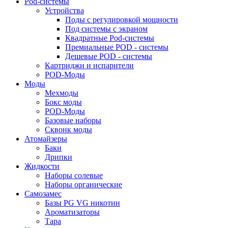
Pod-системы
Устройства
Поды с регулировкой мощности
Под системы с экраном
Квадратные Pod-системы
Премиальные POD - системы
Дешевые POD - системы
Картриджи и испарители
POD-Моды
Моды
Мехмоды
Бокс моды
POD-Моды
Базовые наборы
Сквонк моды
Атомайзеры
Баки
Дрипки
Жидкости
Наборы солевые
Наборы органические
Самозамес
Базы PG VG никотин
Ароматизаторы
Тара