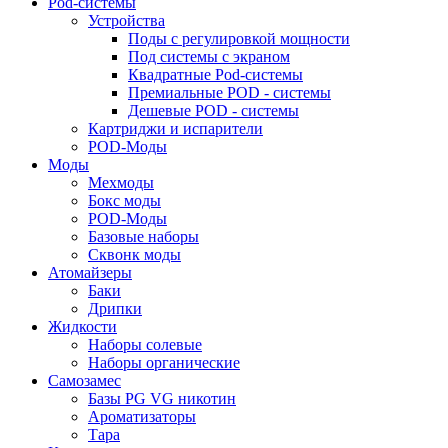
Pod-системы
Устройства
Поды с регулировкой мощности
Под системы с экраном
Квадратные Pod-системы
Премиальные POD - системы
Дешевые POD - системы
Картриджи и испарители
POD-Моды
Моды
Мехмоды
Бокс моды
POD-Моды
Базовые наборы
Сквонк моды
Атомайзеры
Баки
Дрипки
Жидкости
Наборы солевые
Наборы органические
Самозамес
Базы PG VG никотин
Ароматизаторы
Тара