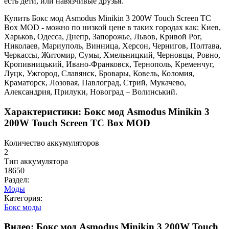
есть дети, или навязчивые друзья.
Купить Бокс мод Asmodus Minikin 3 200W Touch Screen TC
Box MOD - можно по низкой цене в таких городах как: Киев,
Харьков, Одесса, Днепр, Запорожье, Львов, Кривой Рог,
Николаев, Мариуполь, Винница, Херсон, Чернигов, Полтава,
Черкассы, Житомир, Сумы, Хмельницкий, Черновцы, Ровно,
Кропивницький, Ивано-Франковск, Тернополь, Кременчуг,
Луцк, Ужгород, Славянск, Бровары, Ковель, Коломия,
Краматорск, Лозовая, Павлоград, Стрий, Мукачево,
Александрия, Прилуки, Новоград – Волинський.
Характеристики: Бокс мод Asmodus Minikin 3
200W Touch Screen TC Box MOD
Количество аккумуляторов
2
Тип аккумулятора
18650
Раздел:
Моды
Категория:
Бокс моды
Видео: Бокс мод Asmodus Minikin 3 200W Touch