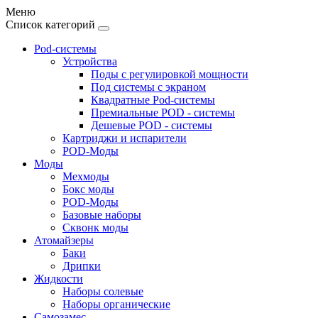
Меню
Список категорий
Pod-системы
Устройства
Поды с регулировкой мощности
Под системы с экраном
Квадратные Pod-системы
Премиальные POD - системы
Дешевые POD - системы
Картриджи и испарители
POD-Моды
Моды
Мехмоды
Бокс моды
POD-Моды
Базовые наборы
Сквонк моды
Атомайзеры
Баки
Дрипки
Жидкости
Наборы солевые
Наборы органические
Самозамес