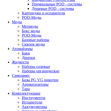
Премиальные POD - системы
Дешевые POD - системы
Картриджи и испарители
POD-Моды
Моды
Мехмоды
Бокс моды
POD-Моды
Базовые наборы
Сквонк моды
Атомайзеры
Баки
Дрипки
Жидкости
Наборы солевые
Наборы органические
Самозамес
Базы PG VG никотин
Ароматизаторы
Тара
Комплектующие
Инструменты
Испарители
Аккумуляторы