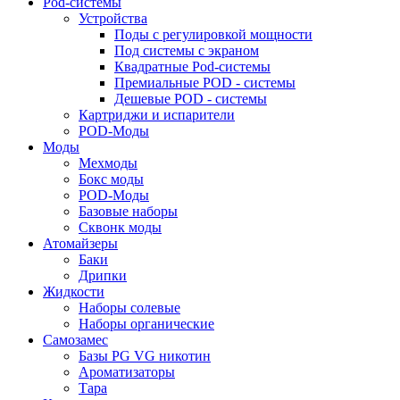
Pod-системы
Устройства
Поды с регулировкой мощности
Под системы с экраном
Квадратные Pod-системы
Премиальные POD - системы
Дешевые POD - системы
Картриджи и испарители
POD-Моды
Моды
Мехмоды
Бокс моды
POD-Моды
Базовые наборы
Сквонк моды
Атомайзеры
Баки
Дрипки
Жидкости
Наборы солевые
Наборы органические
Самозамес
Базы PG VG никотин
Ароматизаторы
Тара