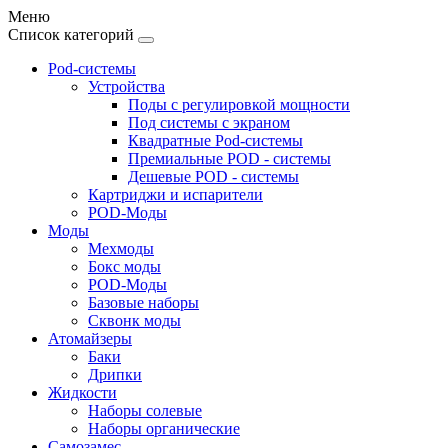
Меню
Список категорий
Pod-системы
Устройства
Поды с регулировкой мощности
Под системы с экраном
Квадратные Pod-системы
Премиальные POD - системы
Дешевые POD - системы
Картриджи и испарители
POD-Моды
Моды
Мехмоды
Бокс моды
POD-Моды
Базовые наборы
Сквонк моды
Атомайзеры
Баки
Дрипки
Жидкости
Наборы солевые
Наборы органические
Самозамес