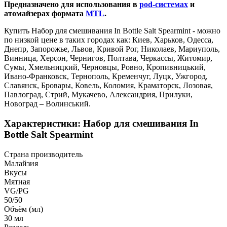
Предназначено для использования в
pod-системах
и
атомайзерах формата
MTL
.
Купить Набор для смешивания In Bottle Salt Spearmint - можно
по низкой цене в таких городах как: Киев, Харьков, Одесса,
Днепр, Запорожье, Львов, Кривой Рог, Николаев, Мариуполь,
Винница, Херсон, Чернигов, Полтава, Черкассы, Житомир,
Сумы, Хмельницкий, Черновцы, Ровно, Кропивницький,
Ивано-Франковск, Тернополь, Кременчуг, Луцк, Ужгород,
Славянск, Бровары, Ковель, Коломия, Краматорск, Лозовая,
Павлоград, Стрий, Мукачево, Александрия, Прилуки,
Новоград – Волинський.
Характеристики: Набор для смешивания In
Bottle Salt Spearmint
Страна производитель
Малайзия
Вкусы
Мятная
VG/PG
50/50
Объём (мл)
30 мл