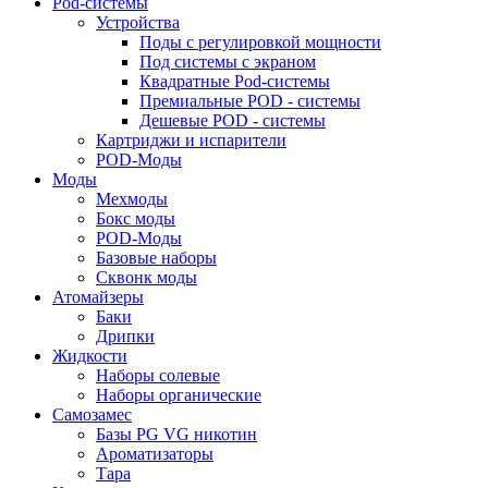
Pod-системы
Устройства
Поды с регулировкой мощности
Под системы с экраном
Квадратные Pod-системы
Премиальные POD - системы
Дешевые POD - системы
Картриджи и испарители
POD-Моды
Моды
Мехмоды
Бокс моды
POD-Моды
Базовые наборы
Сквонк моды
Атомайзеры
Баки
Дрипки
Жидкости
Наборы солевые
Наборы органические
Самозамес
Базы PG VG никотин
Ароматизаторы
Тара