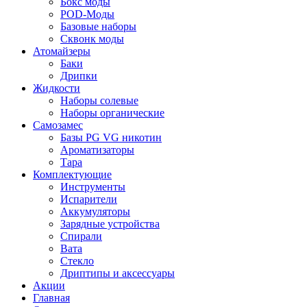
Бокс моды
POD-Моды
Базовые наборы
Сквонк моды
Атомайзеры
Баки
Дрипки
Жидкости
Наборы солевые
Наборы органические
Самозамес
Базы PG VG никотин
Ароматизаторы
Тара
Комплектующие
Инструменты
Испарители
Аккумуляторы
Зарядные устройства
Спирали
Вата
Стекло
Дриптипы и аксессуары
Акции
Главная