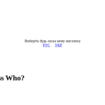
Виберіть будь ласка мову магазину
РУС
УКР
ss Who?