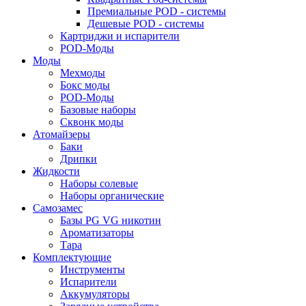
Премиальные POD - системы
Дешевые POD - системы
Картриджи и испарители
POD-Моды
Моды
Мехмоды
Бокс моды
POD-Моды
Базовые наборы
Сквонк моды
Атомайзеры
Баки
Дрипки
Жидкости
Наборы солевые
Наборы органические
Самозамес
Базы PG VG никотин
Ароматизаторы
Тара
Комплектующие
Инструменты
Испарители
Аккумуляторы