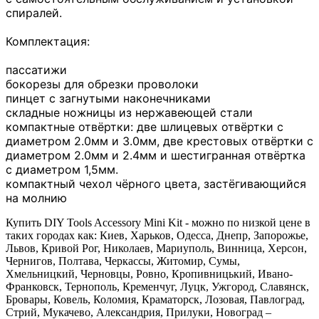
спиралей.
Комплектация:
пассатижи
бокорезы для обрезки проволоки
пинцет с загнутыми наконечниками
складные ножницы из нержавеющей стали
компактные отвёртки: две шлицевых отвёртки с
диаметром 2.0мм и 3.0мм, две крестовых отвёртки с
диаметром 2.0мм и 2.4мм и шестигранная отвёртка
с диаметром 1,5мм.
компактный чехол чёрного цвета, застёгивающийся
на молнию
Купить DIY Tools Accessory Mini Kit - можно по низкой цене в
таких городах как: Киев, Харьков, Одесса, Днепр, Запорожье,
Львов, Кривой Рог, Николаев, Мариуполь, Винница, Херсон,
Чернигов, Полтава, Черкассы, Житомир, Сумы,
Хмельницкий, Черновцы, Ровно, Кропивницький, Ивано-
Франковск, Тернополь, Кременчуг, Луцк, Ужгород, Славянск,
Бровары, Ковель, Коломия, Краматорск, Лозовая, Павлоград,
Стрий, Мукачево, Александрия, Прилуки, Новоград –