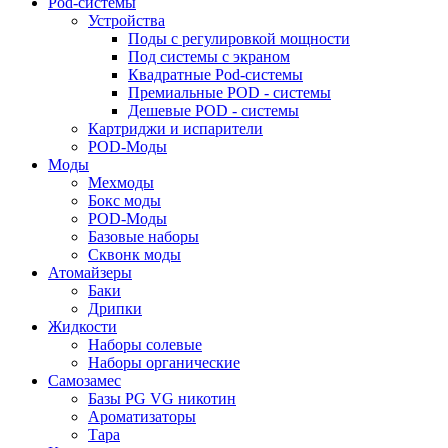
Pod-системы
Устройства
Поды с регулировкой мощности
Под системы с экраном
Квадратные Pod-системы
Премиальные POD - системы
Дешевые POD - системы
Картриджи и испарители
POD-Моды
Моды
Мехмоды
Бокс моды
POD-Моды
Базовые наборы
Сквонк моды
Атомайзеры
Баки
Дрипки
Жидкости
Наборы солевые
Наборы органические
Самозамес
Базы PG VG никотин
Ароматизаторы
Тара