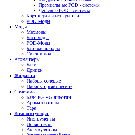
Премиальные POD - системы
Дешевые POD - системы
Картриджи и испарители
POD-Моды
Моды
Мехмоды
Бокс моды
POD-Моды
Базовые наборы
Сквонк моды
Атомайзеры
Баки
Дрипки
Жидкости
Наборы солевые
Наборы органические
Самозамес
Базы PG VG никотин
Ароматизаторы
Тара
Комплектующие
Инструменты
Испарители
Аккумуляторы