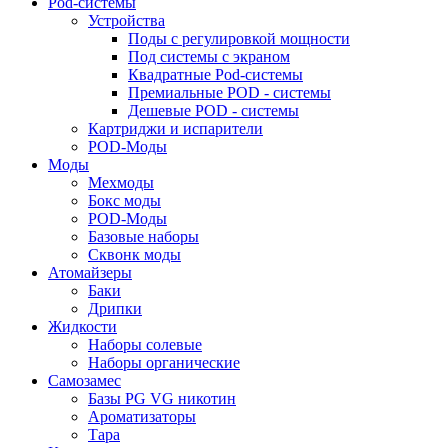
Pod-системы
Устройства
Поды с регулировкой мощности
Под системы с экраном
Квадратные Pod-системы
Премиальные POD - системы
Дешевые POD - системы
Картриджи и испарители
POD-Моды
Моды
Мехмоды
Бокс моды
POD-Моды
Базовые наборы
Сквонк моды
Атомайзеры
Баки
Дрипки
Жидкости
Наборы солевые
Наборы органические
Самозамес
Базы PG VG никотин
Ароматизаторы
Тара