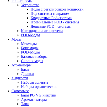
Pod-системы
Устройства
Поды с регулировкой мощности
Под системы с экраном
Квадратные Pod-системы
Премиальные POD - системы
Дешевые POD - системы
Картриджи и испарители
POD-Моды
Моды
Мехмоды
Бокс моды
POD-Моды
Базовые наборы
Сквонк моды
Атомайзеры
Баки
Дрипки
Жидкости
Наборы солевые
Наборы органические
Самозамес
Базы PG VG никотин
Ароматизаторы
Тара