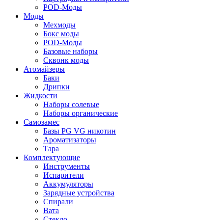
POD-Моды
Моды
Мехмоды
Бокс моды
POD-Моды
Базовые наборы
Сквонк моды
Атомайзеры
Баки
Дрипки
Жидкости
Наборы солевые
Наборы органические
Самозамес
Базы PG VG никотин
Ароматизаторы
Тара
Комплектующие
Инструменты
Испарители
Аккумуляторы
Зарядные устройства
Спирали
Вата
Стекло