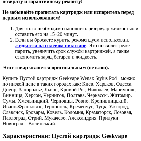
возврату и гарантийному ремонту!
Не забывайте пропитать картридж или испаритель перед
первым использованием!
Для этого необходимо наполнить резервуар жидкостью и
оставить его на 15–20 минут.
Если вы бросаете курить, рекомендуем использовать
жидкости на солевом никотине
. Это позволит реже
парить, увеличить срок службы картриджей, а также
сэкономить заряд батареи и жидкость.
Этот товар является оригинальным (не клон).
Купить Пустой картридж Geekvape Wenax Stylus Pod - можно
по низкой цене в таких городах как: Киев, Харьков, Одесса,
Днепр, Запорожье, Львов, Кривой Рог, Николаев, Мариуполь,
Винница, Херсон, Чернигов, Полтава, Черкассы, Житомир,
Сумы, Хмельницкий, Черновцы, Ровно, Кропивницький,
Ивано-Франковск, Тернополь, Кременчуг, Луцк, Ужгород,
Славянск, Бровары, Ковель, Коломия, Краматорск, Лозовая,
Павлоград, Стрий, Мукачево, Александрия, Прилуки,
Новоград – Волинський.
Характеристики: Пустой картридж Geekvape