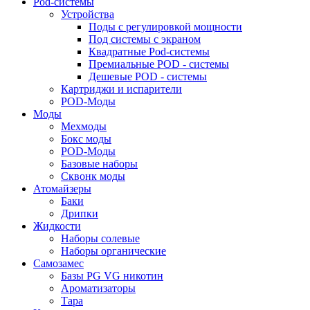
Pod-системы
Устройства
Поды с регулировкой мощности
Под системы с экраном
Квадратные Pod-системы
Премиальные POD - системы
Дешевые POD - системы
Картриджи и испарители
POD-Моды
Моды
Мехмоды
Бокс моды
POD-Моды
Базовые наборы
Сквонк моды
Атомайзеры
Баки
Дрипки
Жидкости
Наборы солевые
Наборы органические
Самозамес
Базы PG VG никотин
Ароматизаторы
Тара