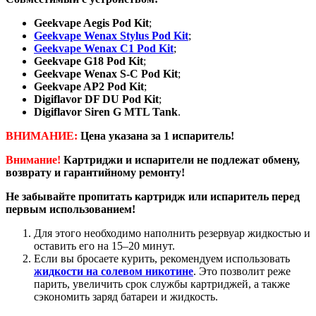
Geekvape Aegis Pod Kit
;
Geekvape Wenax Stylus Pod Kit
;
Geekvape Wenax C1 Pod Kit
;
Geekvape G18 Pod Kit
;
Geekvape Wenax S-C Pod Kit
;
Geekvape AP2 Pod Kit
;
Digiflavor DF DU Pod Kit
;
Digiflavor Siren G MTL Tank
.
ВНИМАНИЕ:
Цена указана за 1 испаритель!
Внимание!
Картриджи и испарители не подлежат обмену,
возврату и гарантийному ремонту!
Не забывайте пропитать картридж или испаритель перед
первым использованием!
Для этого необходимо наполнить резервуар жидкостью и
оставить его на 15–20 минут.
Если вы бросаете курить, рекомендуем использовать
жидкости на солевом никотине
. Это позволит реже
парить, увеличить срок службы картриджей, а также
сэкономить заряд батареи и жидкость.