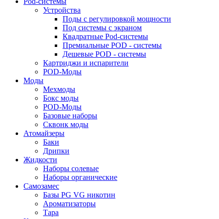
Pod-системы
Устройства
Поды с регулировкой мощности
Под системы с экраном
Квадратные Pod-системы
Премиальные POD - системы
Дешевые POD - системы
Картриджи и испарители
POD-Моды
Моды
Мехмоды
Бокс моды
POD-Моды
Базовые наборы
Сквонк моды
Атомайзеры
Баки
Дрипки
Жидкости
Наборы солевые
Наборы органические
Самозамес
Базы PG VG никотин
Ароматизаторы
Тара