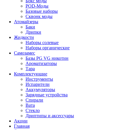
Бокс моды
POD-Моды
Базовые наборы
Сквонк моды
Атомайзеры
Баки
Дрипки
Жидкости
Наборы солевые
Наборы органические
Самозамес
Базы PG VG никотин
Ароматизаторы
Тара
Комплектующие
Инструменты
Испарители
Аккумуляторы
Зарядные устройства
Спирали
Вата
Стекло
Дриптипы и аксессуары
Акции
Главная