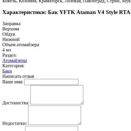
Ковель, Коломия, Краматорск, Лозовая, Павлоград, Стрий, Му
Характеристики: Бак YFTK Ataman V4 Style RTA (
Заправка
Верхняя
Обдув
Нижний
Объем атомайзера
4 мл
Раздел:
Атомайзеры
Категория:
Баки
Написать отзыв
Ваше имя:
Достоинства:
Недостатки: