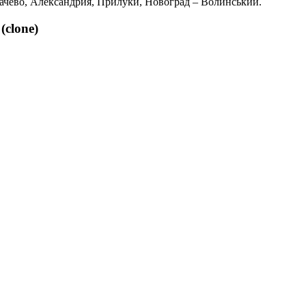
качево, Александрия, Прилуки, Новоград – Волинський.
clone)