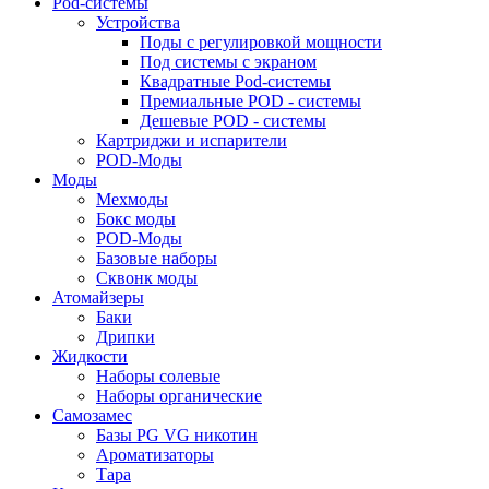
Pod-системы
Устройства
Поды с регулировкой мощности
Под системы с экраном
Квадратные Pod-системы
Премиальные POD - системы
Дешевые POD - системы
Картриджи и испарители
POD-Моды
Моды
Мехмоды
Бокс моды
POD-Моды
Базовые наборы
Сквонк моды
Атомайзеры
Баки
Дрипки
Жидкости
Наборы солевые
Наборы органические
Самозамес
Базы PG VG никотин
Ароматизаторы
Тара