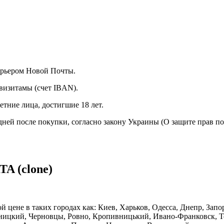
курьером Новой Почты.
визитамы (счет IBAN).
тние лица, достигшие 18 лет.
 дней после покупки, согласно закону Украины (О защите прав п
A (clone)
й цене в таких городах как: Киев, Харьков, Одесса, Днепр, Зап
ницкий, Черновцы, Ровно, Кропивницький, Ивано-Франковск, Те