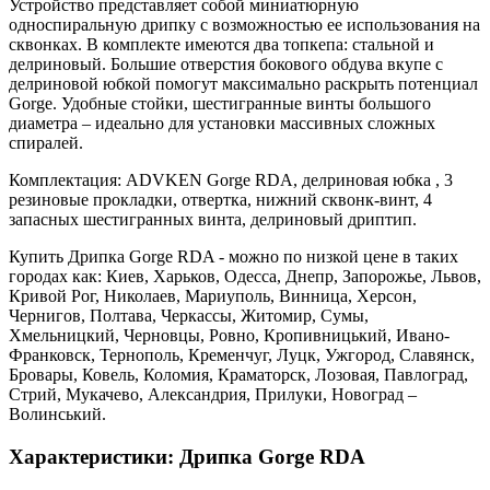
Устройство представляет собой миниатюрную
односпиральную дрипку с возможностью ее использования на
сквонках. В комплекте имеются два топкепа: стальной и
делриновый. Большие отверстия бокового обдува вкупе с
делриновой юбкой помогут максимально раскрыть потенциал
Gorge. Удобные стойки, шестигранные винты большого
диаметра – идеально для установки массивных сложных
спиралей.
Комплектация: ADVKEN Gorge RDA, делриновая юбка , 3
резиновые прокладки, отвертка, нижний сквонк-винт, 4
запасных шестигранных винта, делриновый дриптип.
Купить Дрипка Gorge RDA - можно по низкой цене в таких
городах как: Киев, Харьков, Одесса, Днепр, Запорожье, Львов,
Кривой Рог, Николаев, Мариуполь, Винница, Херсон,
Чернигов, Полтава, Черкассы, Житомир, Сумы,
Хмельницкий, Черновцы, Ровно, Кропивницький, Ивано-
Франковск, Тернополь, Кременчуг, Луцк, Ужгород, Славянск,
Бровары, Ковель, Коломия, Краматорск, Лозовая, Павлоград,
Стрий, Мукачево, Александрия, Прилуки, Новоград –
Волинський.
Характеристики: Дрипка Gorge RDA