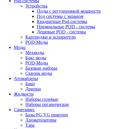
Pod-системы
Устройства
Поды с регулировкой мощности
Под системы с экраном
Квадратные Pod-системы
Премиальные POD - системы
Дешевые POD - системы
Картриджи и испарители
POD-Моды
Моды
Мехмоды
Бокс моды
POD-Моды
Базовые наборы
Сквонк моды
Атомайзеры
Баки
Дрипки
Жидкости
Наборы солевые
Наборы органические
Самозамес
Базы PG VG никотин
Ароматизаторы
Тара