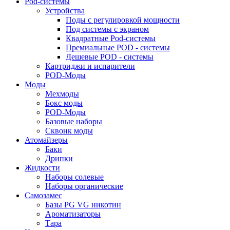
Pod-системы
Устройства
Поды с регулировкой мощности
Под системы с экраном
Квадратные Pod-системы
Премиальные POD - системы
Дешевые POD - системы
Картриджи и испарители
POD-Моды
Моды
Мехмоды
Бокс моды
POD-Моды
Базовые наборы
Сквонк моды
Атомайзеры
Баки
Дрипки
Жидкости
Наборы солевые
Наборы органические
Самозамес
Базы PG VG никотин
Ароматизаторы
Тара