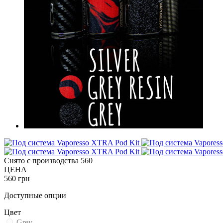
Снято с производства
560
ЦЕНА
560 грн
Доступные опции
Цвет
Grey