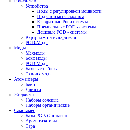
Pod-системы
Устройства
Поды с регулировкой мощности
Под системы с экраном
Квадратные Pod-системы
Премиальные POD - системы
Дешевые POD - системы
Картриджи и испарители
POD-Моды
Моды
Мехмоды
Бокс моды
POD-Моды
Базовые наборы
Сквонк моды
Атомайзеры
Баки
Дрипки
Жидкости
Наборы солевые
Наборы органические
Самозамес
Базы PG VG никотин
Ароматизаторы
Тара