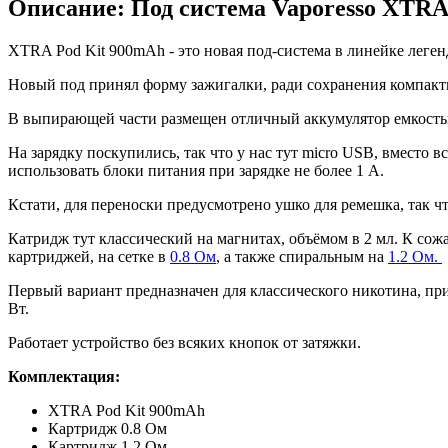
Описание: Под система Vaporesso XTRA
XTRA Pod Kit 900mAh - это новая под-система в линейке леген
Новый под принял форму зажигалки, ради сохранения компактны
В выпирающей части размещен отличный аккумулятор емкостью 
На зарядку поскупились, так что у нас тут micro USB, вместо 
использовать блоки питания при зарядке не более 1 А.
Кстати, для переноски предусмотрено ушко для ремешка, так чт
Катридж тут классический на магнитах, объёмом в 2 мл. К сож
картриджей, на сетке в
0.8 Ом
, а также спиральным на
1.2 Ом.
Первый вариант предназначен для классического никотина, при
Вт.
Работает устройство без всяких кнопок от затяжки.
Комплектация:
XTRA Pod Kit 900mAh
Картридж 0.8 Ом
Картридж 1.2 Ом