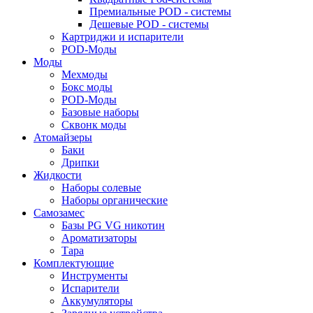
Премиальные POD - системы
Дешевые POD - системы
Картриджи и испарители
POD-Моды
Моды
Мехмоды
Бокс моды
POD-Моды
Базовые наборы
Сквонк моды
Атомайзеры
Баки
Дрипки
Жидкости
Наборы солевые
Наборы органические
Самозамес
Базы PG VG никотин
Ароматизаторы
Тара
Комплектующие
Инструменты
Испарители
Аккумуляторы