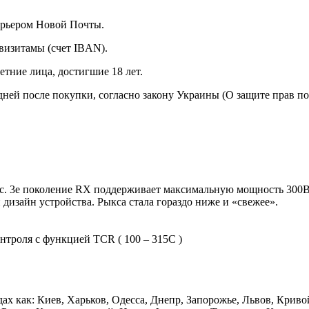
курьером Новой Почты.
визитамы (счет IBAN).
тние лица, достигшие 18 лет.
 дней после покупки, согласно закону Украины (О защите прав п
c. 3е поколение RX поддерживает максимальную мощность 300Вт
дизайн устройства. Рыкса стала гораздо ниже и «свежее».
нтроля с функцией TCR ( 100 – 315С )
дах как: Киев, Харьков, Одесса, Днепр, Запорожье, Львов, Крив