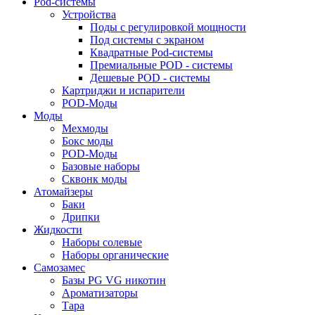
Pod-системы
Устройства
Поды с регулировкой мощности
Под системы с экраном
Квадратные Pod-системы
Премиальные POD - системы
Дешевые POD - системы
Картриджи и испарители
POD-Моды
Моды
Мехмоды
Бокс моды
POD-Моды
Базовые наборы
Сквонк моды
Атомайзеры
Баки
Дрипки
Жидкости
Наборы солевые
Наборы органические
Самозамес
Базы PG VG никотин
Ароматизаторы
Тара