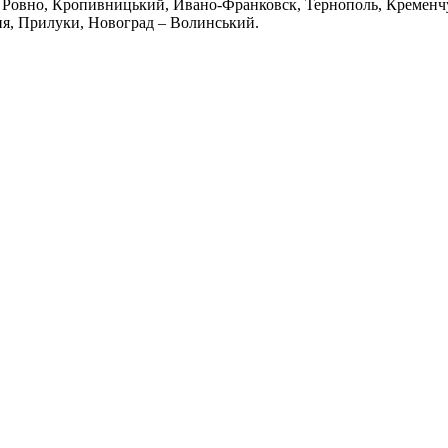
Ровно, Кропивницький, Ивано-Франковск, Тернополь, Кременчуг
ия, Прилуки, Новоград – Волинський.