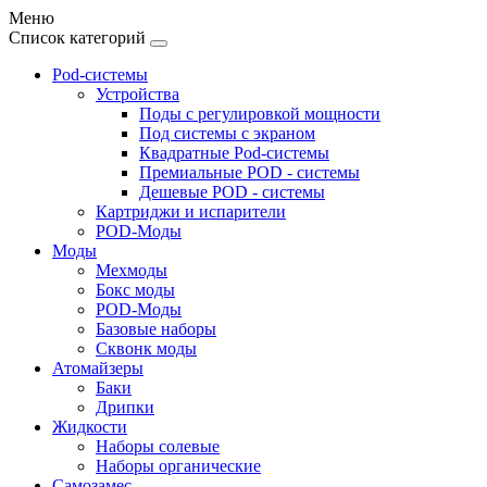
Меню
Список категорий
Pod-системы
Устройства
Поды с регулировкой мощности
Под системы с экраном
Квадратные Pod-системы
Премиальные POD - системы
Дешевые POD - системы
Картриджи и испарители
POD-Моды
Моды
Мехмоды
Бокс моды
POD-Моды
Базовые наборы
Сквонк моды
Атомайзеры
Баки
Дрипки
Жидкости
Наборы солевые
Наборы органические
Самозамес