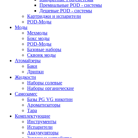
Премиальные POD - системы
Дешевые POD - системы
Картриджи и испарители
POD-Моды
Моды
Мехмоды
Бокс моды
POD-Моды
Базовые наборы
Сквонк моды
Атомайзеры
Баки
Дрипки
Жидкости
Наборы солевые
Наборы органические
Самозамес
Базы PG VG никотин
Ароматизаторы
Тара
Комплектующие
Инструменты
Испарители
Аккумуляторы