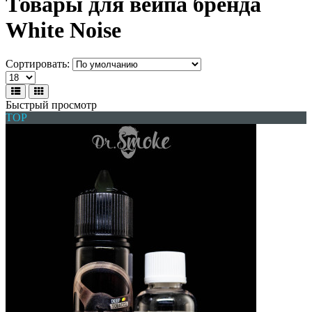
Товары для вейпа бренда
White Noise
Сортировать:
Быстрый просмотр
TOP