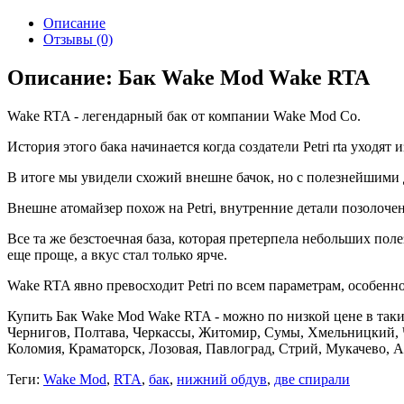
Описание
Отзывы (0)
Описание: Бак Wake Mod Wake RTA
Wake RTA - легендарный бак от компании Wake Mod Co.
История этого бака начинается когда создатели Petri rta уходят
В итоге мы увидели схожий внешне бачок, но с полезнейшими д
Внешне атомайзер похож на Petri, внутренние детали позолочен
Все та же безстоечная база, которая претерпела небольших по
еще проще, а вкус стал только ярче.
Wake RTA явно превосходит Petri по всем параметрам, особенно
Купить Бак Wake Mod Wake RTA - можно по низкой цене в таких
Чернигов, Полтава, Черкассы, Житомир, Сумы, Хмельницкий, 
Коломия, Краматорск, Лозовая, Павлоград, Стрий, Мукачево, 
Теги:
Wake Mod
,
RTA
,
бак
,
нижний обдув
,
две спирали