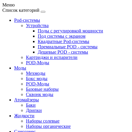
Меню
Список категорий
Pod-системы
Устройства
Поды с регулировкой мощности
Под системы с экраном
Квадратные Pod-системы
Премиальные POD - системы
Дешевые POD - системы
Картриджи и испарители
POD-Моды
Моды
Мехмоды
Бокс моды
POD-Моды
Базовые наборы
Сквонк моды
Атомайзеры
Баки
Дрипки
Жидкости
Наборы солевые
Наборы органические
Самозамес