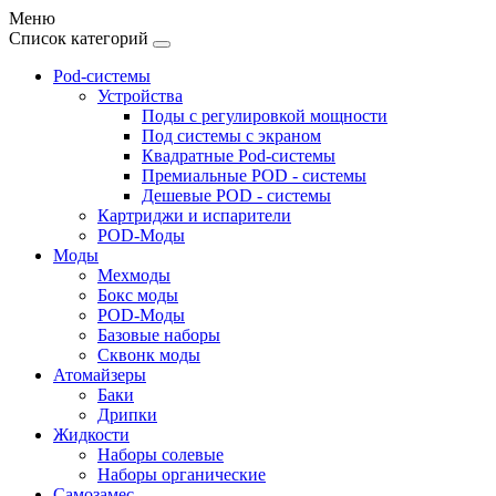
Меню
Список категорий
Pod-системы
Устройства
Поды с регулировкой мощности
Под системы с экраном
Квадратные Pod-системы
Премиальные POD - системы
Дешевые POD - системы
Картриджи и испарители
POD-Моды
Моды
Мехмоды
Бокс моды
POD-Моды
Базовые наборы
Сквонк моды
Атомайзеры
Баки
Дрипки
Жидкости
Наборы солевые
Наборы органические
Самозамес