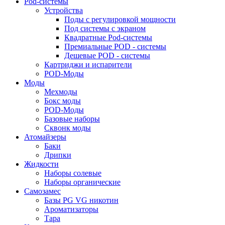
Pod-системы
Устройства
Поды с регулировкой мощности
Под системы с экраном
Квадратные Pod-системы
Премиальные POD - системы
Дешевые POD - системы
Картриджи и испарители
POD-Моды
Моды
Мехмоды
Бокс моды
POD-Моды
Базовые наборы
Сквонк моды
Атомайзеры
Баки
Дрипки
Жидкости
Наборы солевые
Наборы органические
Самозамес
Базы PG VG никотин
Ароматизаторы
Тара