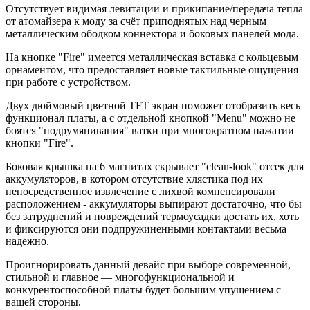
Отсутствует видимая левитации и прикипание/передача тепла
от атомайзера к моду за счёт приподнятых над черным
металлическим ободком коннектора и боковых панелей мода.
На кнопке "Fire" имеется металлическая вставка с кольцевым
орнаментом, что предоставляет новые тактильные ощущения
при работе с устройством.
Двух дюймовый цветной TFT экран поможет отобразить весь
функционал платы, а с отдельной кнопкой "Menu" можно не
боятся "подрумянивания" ватки при многократном нажатии
кнопки "Fire".
Боковая крышка на 6 магнитах скрывает "clean-look" отсек для
аккумуляторов, в котором отсутствие хлястика под их
непосредственное извлечение с лихвой компенсировали
расположением - аккумуляторы выпирают достаточно, что бы
без затруднений и повреждений термоусадки достать их, хоть
и фиксируются они подпружиненными контактами весьма
надежно.
Проигнорировать данный девайс при выборе современной,
стильной и главное — многофункциональной и
конкурентоспособной платы будет большим упущением с
вашей стороны.