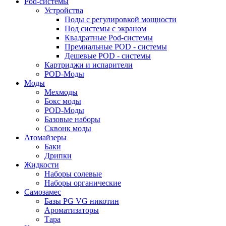
Pod-системы
Устройства
Поды с регулировкой мощности
Под системы с экраном
Квадратные Pod-системы
Премиальные POD - системы
Дешевые POD - системы
Картриджи и испарители
POD-Моды
Моды
Мехмоды
Бокс моды
POD-Моды
Базовые наборы
Сквонк моды
Атомайзеры
Баки
Дрипки
Жидкости
Наборы солевые
Наборы органические
Самозамес
Базы PG VG никотин
Ароматизаторы
Тара