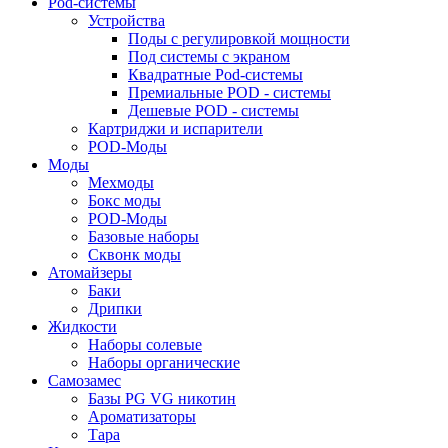
Pod-системы
Устройства
Поды с регулировкой мощности
Под системы с экраном
Квадратные Pod-системы
Премиальные POD - системы
Дешевые POD - системы
Картриджи и испарители
POD-Моды
Моды
Мехмоды
Бокс моды
POD-Моды
Базовые наборы
Сквонк моды
Атомайзеры
Баки
Дрипки
Жидкости
Наборы солевые
Наборы органические
Самозамес
Базы PG VG никотин
Ароматизаторы
Тара