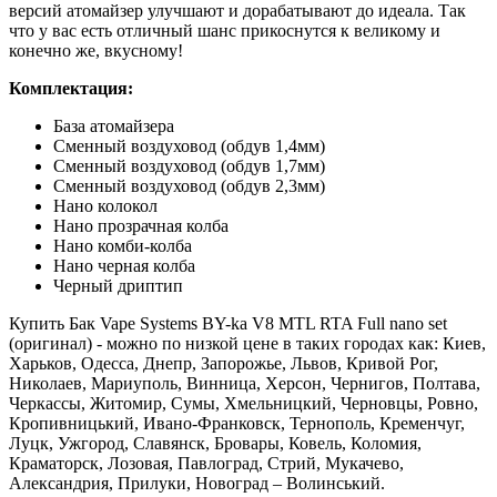
версий атомайзер улучшают и дорабатывают до идеала. Так
что у вас есть отличный шанс прикоснутся к великому и
конечно же, вкусному!
Комплектация:
База атомайзера
Сменный воздуховод (обдув 1,4мм)
Сменный воздуховод (обдув 1,7мм)
Сменный воздуховод (обдув 2,3мм)
Нано колокол
Нано прозрачная колба
Нано комби-колба
Нано черная колба
Черный дриптип
Купить Бак Vape Systems BY-ka V8 MTL RTA Full nano set
(оригинал) - можно по низкой цене в таких городах как: Киев,
Харьков, Одесса, Днепр, Запорожье, Львов, Кривой Рог,
Николаев, Мариуполь, Винница, Херсон, Чернигов, Полтава,
Черкассы, Житомир, Сумы, Хмельницкий, Черновцы, Ровно,
Кропивницький, Ивано-Франковск, Тернополь, Кременчуг,
Луцк, Ужгород, Славянск, Бровары, Ковель, Коломия,
Краматорск, Лозовая, Павлоград, Стрий, Мукачево,
Александрия, Прилуки, Новоград – Волинський.