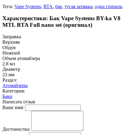
Теги:
Vape Systems
,
RTA
,
бак
,
тугая затяжка
,
одна спираль
Характеристики: Бак Vape Systems BY-ka V8
MTL RTA Full nano set (оригинал)
Заправка
Верхняя
Обдув
Нижний
Объем атомайзера
2.8 мл
Диаметр
23 мм
Раздел:
Атомайзеры
Категория:
Баки
Написать отзыв
Ваше имя:
Достоинства: