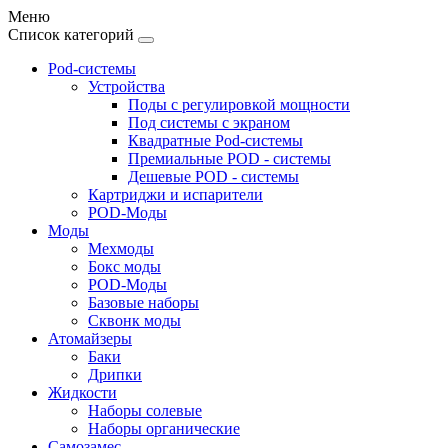
Меню
Список категорий
Pod-системы
Устройства
Поды с регулировкой мощности
Под системы с экраном
Квадратные Pod-системы
Премиальные POD - системы
Дешевые POD - системы
Картриджи и испарители
POD-Моды
Моды
Мехмоды
Бокс моды
POD-Моды
Базовые наборы
Сквонк моды
Атомайзеры
Баки
Дрипки
Жидкости
Наборы солевые
Наборы органические
Самозамес