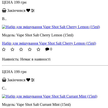
ЦЕНА
199 грн
Закінчився
B..
Модель:
Vape Shot Salt Cherry Lemon (15ml)
Набір для змішування Vape Shot Salt Cherry Lemon (15ml)
0
Наявність:
Немає в наявності
ЦЕНА
199 грн
Закінчився
C..
Модель:
Vape Shot Salt Currant Mint (15ml)