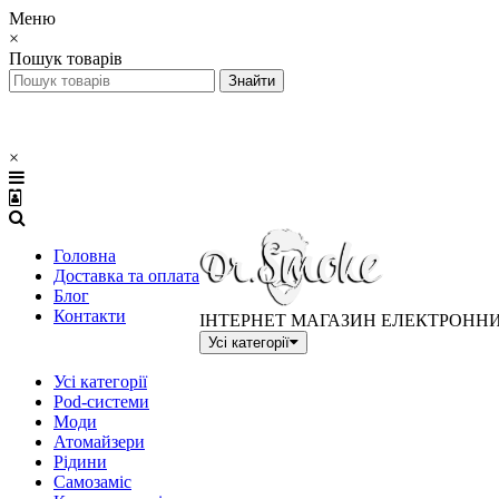
Меню
×
Пошук товарів
×
Головна
Доставка та оплата
Блог
Контакти
ІНТЕРНЕТ МАГАЗИН ЕЛЕКТРОНН
Усі категорії
Усі категорії
Pod-системи
Моди
Атомайзери
Рідини
Самозаміс