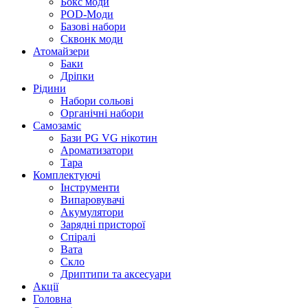
Бокс моди
POD-Моди
Базові набори
Сквонк моди
Атомайзери
Баки
Дріпки
Рідини
Набори сольові
Органічні набори
Самозаміс
Бази PG VG нікотин
Ароматизатори
Тара
Комплектуючі
Інструменти
Випаровувачі
Акумулятори
Зарядні присторої
Спіралі
Вата
Скло
Дриптипи та аксесуари
Акції
Головна