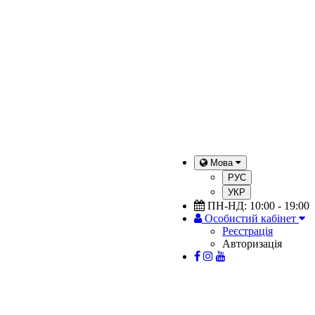
Мова
РУС
УКР
ПН-НД: 10:00 - 19:00
Особистий кабінет
Реєстрація
Авторизація