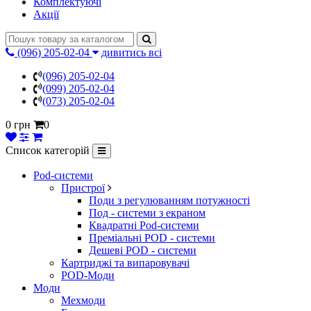
Комплектуючі
Акції
(096) 205-02-04
дивитись всі
(096) 205-02-04
(099) 205-02-04
(073) 205-02-04
0 грн
0
Список категорій
Pod-системи
Пристрої
Поди з регулюванням потужності
Под - системи з екраном
Квадратні Pod-системи
Преміальні POD - системи
Дешеві POD - системи
Картриджі та випаровувачі
POD-Моди
Моди
Мехмоди