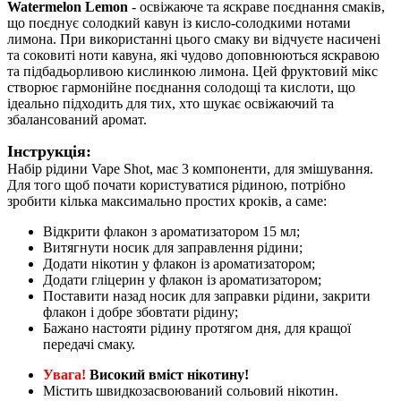
Watermelon Lemon
- освіжаюче та яскраве поєднання смаків,
що поєднує солодкий кавун із кисло-солодкими нотами
лимона. При використанні цього смаку ви відчуєте насичені
та соковиті ноти кавуна, які чудово доповнюються яскравою
та підбадьорливою кислинкою лимона. Цей фруктовий мікс
створює гармонійне поєднання солодощі та кислоти, що
ідеально підходить для тих, хто шукає освіжаючий та
збалансований аромат.
Інструкція:
Набір рідини Vape Shot, має 3 компоненти, для змішування.
Для того щоб почати користуватися рідиною, потрібно
зробити кілька максимально простих кроків, а саме:
Відкрити флакон з ароматизатором 15 мл;
Витягнути носик для заправлення рідини;
Додати нікотин у флакон із ароматизатором;
Додати гліцерин у флакон із ароматизатором;
Поставити назад носик для заправки рідини, закрити
флакон і добре збовтати рідину;
Бажано настояти рідину протягом дня, для кращої
передачі смаку.
Увага!
Високий вміст нікотину!
Містить швидкозасвоюваний сольовий нікотин.