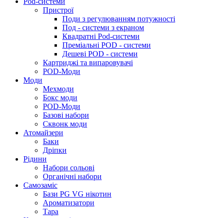
Pod-системи
Пристрої
Поди з регулюванням потужності
Под - системи з екраном
Квадратні Pod-системи
Преміальні POD - системи
Дешеві POD - системи
Картриджі та випаровувачі
POD-Моди
Моди
Мехмоди
Бокс моди
POD-Моди
Базові набори
Сквонк моди
Атомайзери
Баки
Дріпки
Рідини
Набори сольові
Органічні набори
Самозаміс
Бази PG VG нікотин
Ароматизатори
Тара