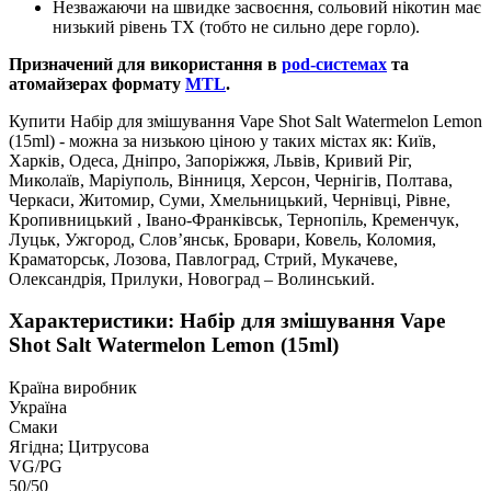
Незважаючи на швидке засвоєння, сольовий нікотин має
низький рівень ТХ (тобто не сильно дере горло).
Призначений для використання в
pod-системах
та
атомайзерах формату
MTL
.
Купити Набір для змішування Vape Shot Salt Watermelon Lemon
(15ml) - можна за низькою ціною у таких містах як: Київ,
Харків, Одеса, Дніпро, Запоріжжя, Львів, Кривий Ріг,
Миколаїв, Маріуполь, Вінниця, Херсон, Чернігів, Полтава,
Черкаси, Житомир, Суми, Хмельницький, Чернівці, Рівне,
Кропивницький , Івано-Франківськ, Тернопіль, Кременчук,
Луцьк, Ужгород, Слов’янськ, Бровари, Ковель, Коломия,
Краматорськ, Лозова, Павлоград, Стрий, Мукачеве,
Олександрія, Прилуки, Новоград – Волинський.
Характеристики: Набір для змішування Vape
Shot Salt Watermelon Lemon (15ml)
Країна виробник
Україна
Смаки
Ягідна; Цитрусова
VG/PG
50/50