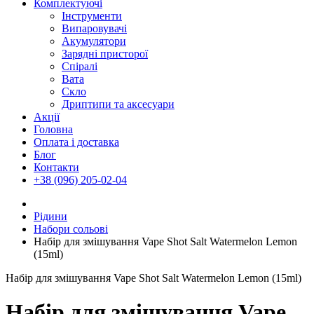
Комплектуючі
Інструменти
Випаровувачі
Акумулятори
Зарядні присторої
Спіралі
Вата
Скло
Дриптипи та аксесуари
Акції
Головна
Оплата і доставка
Блог
Контакти
+38 (096) 205-02-04
Рідини
Набори сольові
Набір для змішування Vape Shot Salt Watermelon Lemon
(15ml)
Набір для змішування Vape Shot Salt Watermelon Lemon (15ml)
Набір для змішування Vape