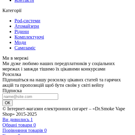
Контакти
Категорії
Pod-системи
Атомайзери
Рідини
Комплектуючі
Моди
Самозаміс
Ми в мережі
Ми дуже любимо наших передплатників у соціальних
мережах і завжди тішимо їх цікавими конкурсами
Розсилка
Підпишіться на нашу розсилку цікавих статей та гарячих
акцій та пропозицій щоб бути своїм у світі вейпу
Підписка
ОК
© Інтернет-магазин електронних сигарет – «Dr.Smoke Vape
Shop» 2015-2025
Ви дивились
1
Обрані товари
0
Порівняння товарів
0