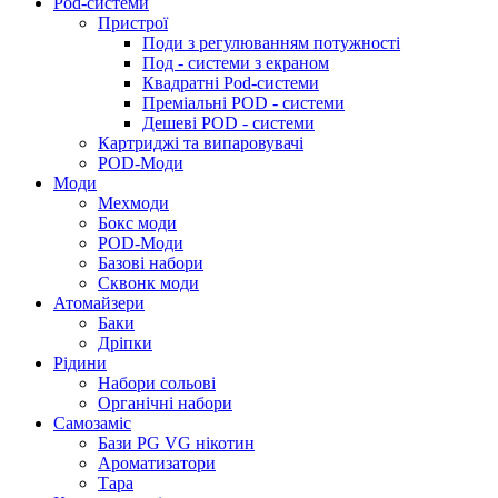
Pod-системи
Пристрої
Поди з регулюванням потужності
Под - системи з екраном
Квадратні Pod-системи
Преміальні POD - системи
Дешеві POD - системи
Картриджі та випаровувачі
POD-Моди
Моди
Мехмоди
Бокс моди
POD-Моди
Базові набори
Сквонк моди
Атомайзери
Баки
Дріпки
Рідини
Набори сольові
Органічні набори
Самозаміс
Бази PG VG нікотин
Ароматизатори
Тара