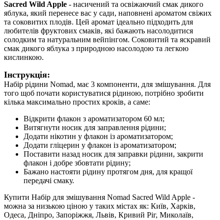
Sacred Wild Apple
- насичений та освіжаючий смак дикого
яблука, який перенесе вас у сади, наповнені ароматом свіжих
та соковитих плодів. Цей аромат ідеально підходить для
любителів фруктових смаків, які бажають насолодитися
солодким та натуральним вейпінгом. Соковитий та яскравий
смак дикого яблука з природною насолодою та легкою
кислинкою.
Інструкція:
Набір рідини Nomad, має 3 компоненти, для змішування. Для
того щоб почати користуватися рідиною, потрібно зробити
кілька максимально простих кроків, а саме:
Відкрити флакон з ароматизатором 60 мл;
Витягнути носик для заправлення рідини;
Додати нікотин у флакон із ароматизатором;
Додати гліцерин у флакон із ароматизатором;
Поставити назад носик для заправки рідини, закрити
флакон і добре збовтати рідину;
Бажано настояти рідину протягом дня, для кращої
передачі смаку.
Купити Набір для змішування Nomad Sacred Wild Apple -
можна за низькою ціною у таких містах як: Київ, Харків,
Одеса, Дніпро, Запоріжжя, Львів, Кривий Ріг, Миколаїв,