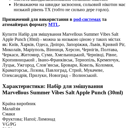
Незважаючи на швидке засвоєння, сольовий нікотин має
низький рівень ТХ (тобто не сильно дере горло).
Призначений для використання в
pod-системах
та
атомайзерах формату
MTL
.
Купити Набір для змішування Marvellous Summer Vibes Salt
Apple Punch (30ml) - можна за низькою ціною у таких містах
як: Київ, Харків, Одеса, Дніпро, Запоріжжя, Львів, Кривий Ріг,
Миколаїв, Маріуполь, Вінниця, Херсон, Чернігів, Полтава,
Черкаси, Житомир, Суми, Хмельницький, Чернівці, Рівне,
Кропивницький , Івано-Франківськ, Тернопіль, Кременчук,
Луцьк, Ужгород, Слов’янськ, Бровари, Ковель, Коломия,
Краматорськ, Лозова, Павлоград, Стрий, Мукачеве,
Олександрія, Прилуки, Новоград – Волинський.
Характеристики: Набір для змішування
Marvellous Summer Vibes Salt Apple Punch (30ml)
Країна виробник
Малайзія
Смаки
Фруктова; Напої; Лимонад
VG/PG