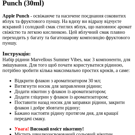
Punch (30ml)
Apple Punch
- освіжаюче та насичене поєднання соковитих
яблук та фруктового пуншу. На вдиху ви відразу відчуєте
яскравий і солодкий смак стиглих яблук, що наповнює аромат
свіжістю та легкою кислинкою. Цей яблучний смак плавно
переходить у багату та багатошарову композицію фруктового
пуншу.
Інструкція:
Набір рідини Marvellous Summer Vibes, має 3 компоненти, для
змішування. Для того щоб почати користуватися рідиною,
потрібно зробити кілька максимально простих кроків, а саме:
Відкрити флакон з ароматизатором 30 мл;
Витягнути носик для заправлення рідини;
Додати нікотин у флакон із ароматизатором;
Додати гліцерин у флакон із ароматизатором;
Поставити назад носик для заправки рідини, закрити
флакон і добре збовтати рідину;
Бажано настояти рідину протягом дня, для кращої
передачі смаку.
Увага!
Високий вміст нікотину!
Містить швидкозасвоюваний сольовий нікотин.