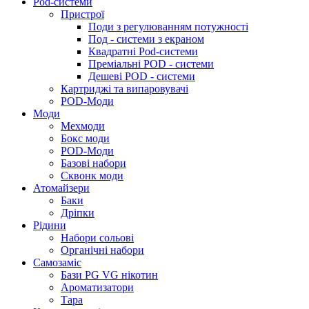
Pod-системи
Пристрої
Поди з регулюванням потужності
Под - системи з екраном
Квадратні Pod-системи
Преміальні POD - системи
Дешеві POD - системи
Картриджі та випаровувачі
POD-Моди
Моди
Мехмоди
Бокс моди
POD-Моди
Базові набори
Сквонк моди
Атомайзери
Баки
Дріпки
Рідини
Набори сольові
Органічні набори
Самозаміс
Бази PG VG нікотин
Ароматизатори
Тара