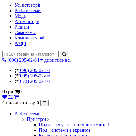
Усі категорії
Pod-системи
Моди
Атомайзери
Рідини
Самозаміс
Комплектуючі
Акції
(096) 205-02-04
дивитись всі
(096) 205-02-04
(099) 205-02-04
(073) 205-02-04
0 грн
0
Список категорій
Pod-системи
Пристрої
Поди з регулюванням потужності
Под - системи з екраном
Квадратні Pod-системи