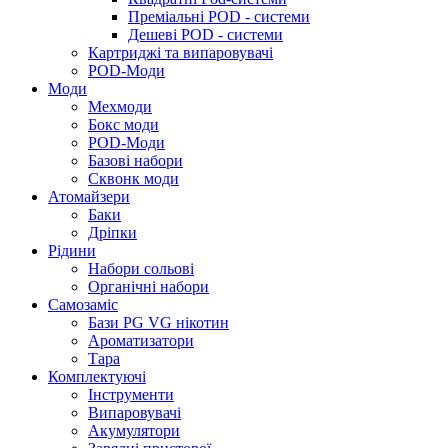
Преміальні POD - системи
Дешеві POD - системи
Картриджі та випаровувачі
POD-Моди
Моди
Мехмоди
Бокс моди
POD-Моди
Базові набори
Сквонк моди
Атомайзери
Баки
Дріпки
Рідини
Набори сольові
Органічні набори
Самозаміс
Бази PG VG нікотин
Ароматизатори
Тара
Комплектуючі
Інструменти
Випаровувачі
Акумулятори