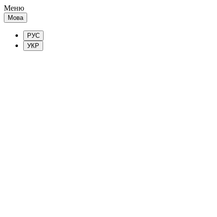
Меню
Мова
РУС
УКР