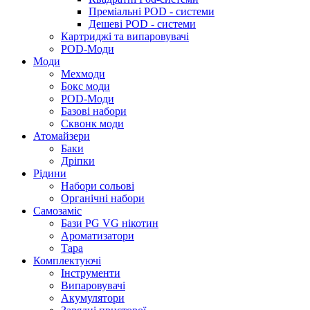
Преміальні POD - системи
Дешеві POD - системи
Картриджі та випаровувачі
POD-Моди
Моди
Мехмоди
Бокс моди
POD-Моди
Базові набори
Сквонк моди
Атомайзери
Баки
Дріпки
Рідини
Набори сольові
Органічні набори
Самозаміс
Бази PG VG нікотин
Ароматизатори
Тара
Комплектуючі
Інструменти
Випаровувачі
Акумулятори