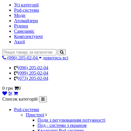
Усі категорії
Pod-системи
Моди
Атомайзери
Рідини
Самозаміс
Комплектуючі
Акції
(096) 205-02-04
дивитись всі
(096) 205-02-04
(099) 205-02-04
(073) 205-02-04
0 грн
0
Список категорій
Pod-системи
Пристрої
Поди з регулюванням потужності
Под - системи з екраном
Квадратні Pod-системи