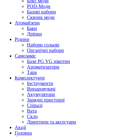
Бокс моди
POD-Моди
Базові набори
Сквонк моди
Атомайзери
Баки
Дріпки
Рідини
Набори сольові
Органічні набори
Самозаміс
Бази PG VG нікотин
Ароматизатори
Тара
Комплектуючі
Інструменти
Випаровувачі
Акумулятори
Зарядні присторої
Спіралі
Вата
Скло
Дриптипи та аксесуари
Акції
Головна