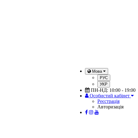
Мова
РУС
УКР
ПН-НД: 10:00 - 19:00
Особистий кабінет
Реєстрація
Авторизація