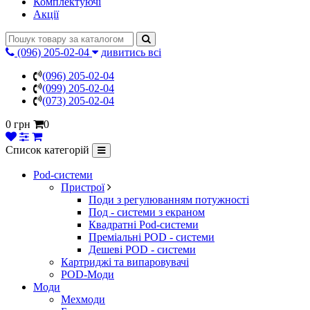
Комплектуючі
Акції
(096) 205-02-04
дивитись всі
(096) 205-02-04
(099) 205-02-04
(073) 205-02-04
0 грн
0
Список категорій
Pod-системи
Пристрої
Поди з регулюванням потужності
Под - системи з екраном
Квадратні Pod-системи
Преміальні POD - системи
Дешеві POD - системи
Картриджі та випаровувачі
POD-Моди
Моди
Мехмоди