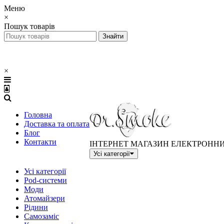
Меню
×
Пошук товарів
×
Головна
Доставка та оплата
Блог
Контакти
ІНТЕРНЕТ МАГАЗИН ЕЛЕКТРОНН
Усі категорії
Усі категорії
Pod-системи
Моди
Атомайзери
Рідини
Самозаміс